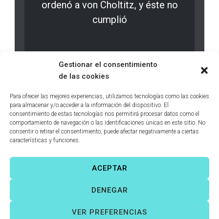
ordenó a von Choltitz, y éste no
cumplió
LEER MÁS
0 comments
Gestionar el consentimiento
de las cookies
Para ofrecer las mejores experiencias, utilizamos tecnologías como las cookies
para almacenar y/o acceder a la información del dispositivo. El
consentimiento de estas tecnologías nos permitirá procesar datos como el
comportamiento de navegación o las identificaciones únicas en este sitio. No
consentir o retirar el consentimiento, puede afectar negativamente a ciertas
características y funciones.
ACEPTAR
Víctor Fernández Correas
©
Todos los derechos reservados. |
DENEGAR
Aviso legal
|
Política de cookies
|
VER PREFERENCIAS