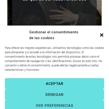
LEER MÁS
0 comments
Gestionar el consentimiento
de las cookies
Para ofrecer las mejores experiencias, utilizamos tecnologías como las cookies
para almacenar y/o acceder a la información del dispositivo. El
consentimiento de estas tecnologías nos permitirá procesar datos como el
comportamiento de navegación o las identificaciones únicas en este sitio. No
consentir o retirar el consentimiento, puede afectar negativamente a ciertas
características y funciones.
ACEPTAR
Víctor Fernández Correas
©
Todos los derechos reservados. |
DENEGAR
Aviso legal
|
Política de cookies
|
VER PREFERENCIAS