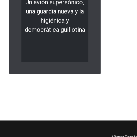
Un avión supersónico,
una guardia nueva y la
higiénica y
democrática guillotina
LEER MÁS
0 comments
Víctor Ferná