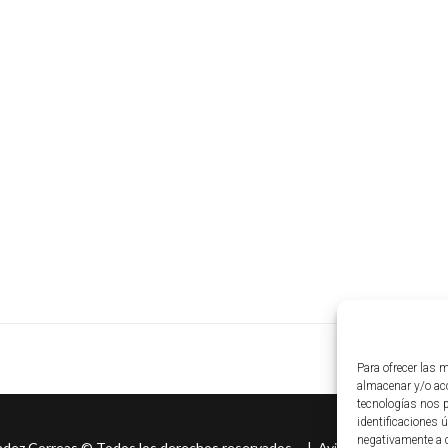
Para ofrecer las 
almacenar y/o acc
tecnologías nos 
identificaciones ú
negativamente a c
ndez Correas
©
Todos los derechos reservados. |
Aviso legal
|
Políti