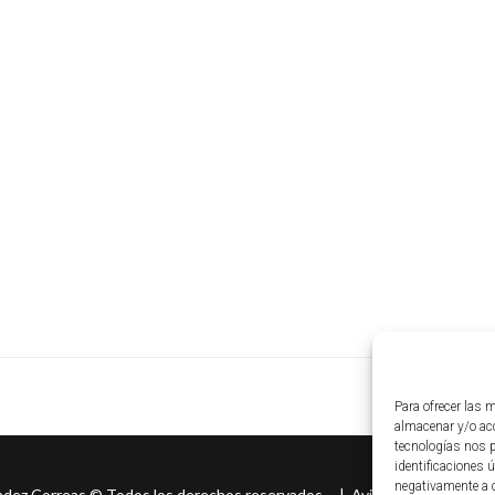
Para ofrecer las 
almacenar y/o acc
tecnologías nos 
identificaciones ú
negativamente a c
ndez Correas
©
Todos los derechos reservados. |
Aviso legal
|
Políti