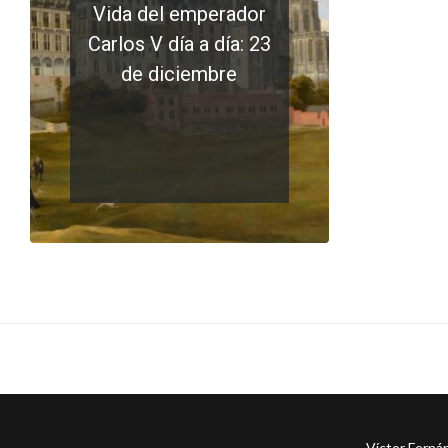
Vida del emperador
Carlos V día a día: 23
de diciembre
LEER MÁS
0 comments
Víctor Ferná