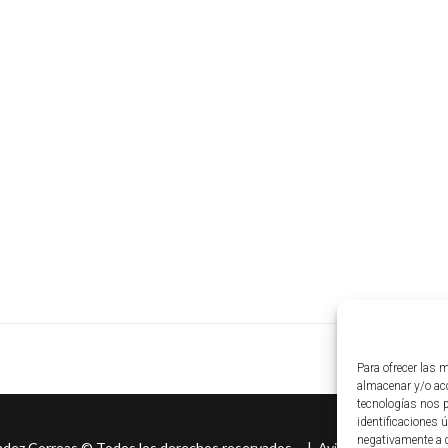
Para ofrecer las 
almacenar y/o acc
tecnologías nos 
identificaciones ú
negativamente a c
ndez Correas
©
Todos los derechos reservados. |
Aviso legal
|
Políti