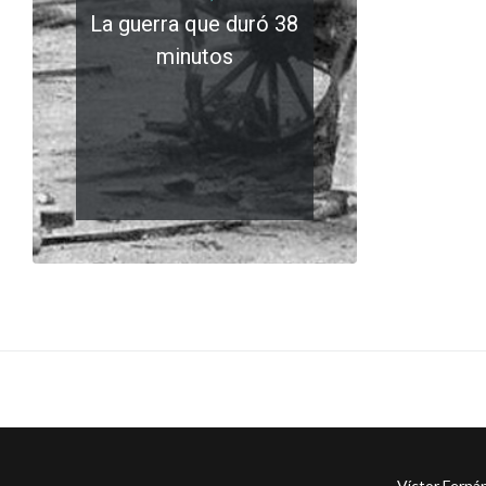
La guerra que duró 38
minutos
LEER MÁS
0 comments
Víctor Ferná