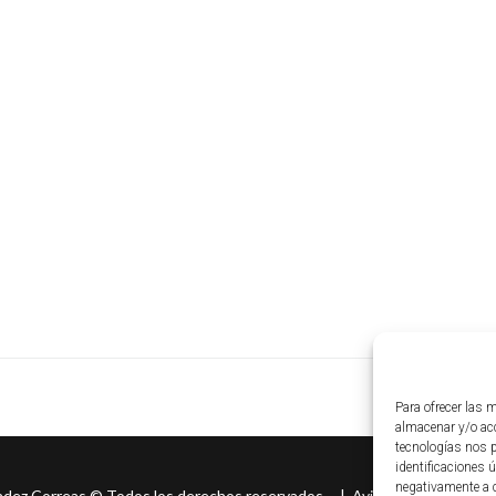
Para ofrecer las 
almacenar y/o acc
tecnologías nos 
identificaciones ú
negativamente a c
ndez Correas
©
Todos los derechos reservados. |
Aviso legal
|
Políti