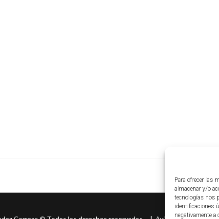
Para ofrecer las 
almacenar y/o acc
tecnologías nos 
identificaciones ú
negativamente a c
ndez Correas
©
Todos los derechos reservados. |
Aviso legal
|
Políti