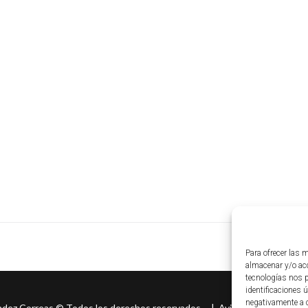
Para ofrecer las 
almacenar y/o acc
tecnologías nos 
identificaciones ú
negativamente a c
ndez Correas
©
Todos los derechos reservados. |
Aviso legal
|
Políti