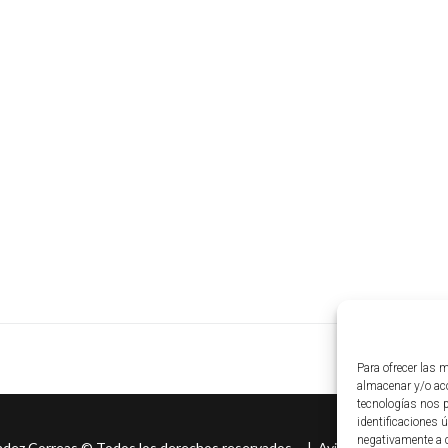
Para ofrecer las 
almacenar y/o acc
tecnologías nos 
identificaciones ú
negativamente a c
ndez Correas
©
Todos los derechos reservados. |
Aviso legal
|
Políti