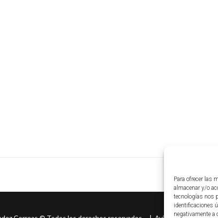
Para ofrecer las 
almacenar y/o acc
tecnologías nos 
identificaciones ú
negativamente a c
ndez Correas
©
Todos los derechos reservados. |
Aviso legal
|
Políti