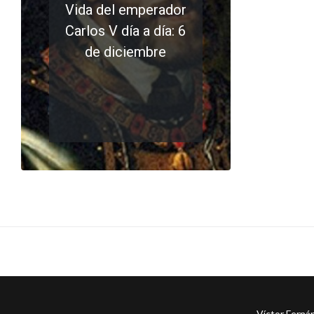
Vida del emperador
Carlos V día a día: 6
de diciembre
LEER MÁS
0 comments
Víctor Ferná