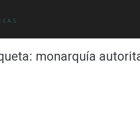
REAS
iqueta:
monarquía autorita