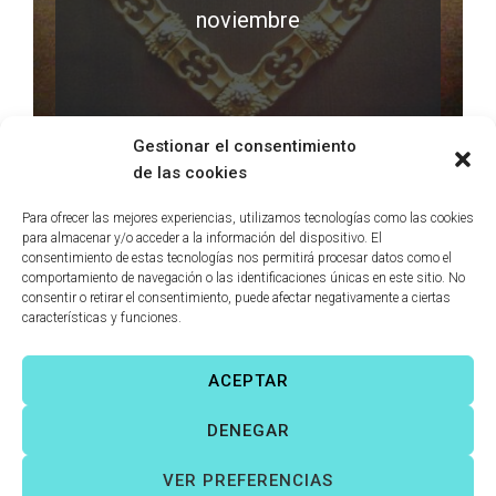
noviembre
LEER MÁS
0 comments
Gestionar el consentimiento
de las cookies
Para ofrecer las mejores experiencias, utilizamos tecnologías como las cookies
para almacenar y/o acceder a la información del dispositivo. El
consentimiento de estas tecnologías nos permitirá procesar datos como el
comportamiento de navegación o las identificaciones únicas en este sitio. No
consentir o retirar el consentimiento, puede afectar negativamente a ciertas
características y funciones.
ACEPTAR
Víctor Fernández Correas
©
Todos los derechos reservados. |
DENEGAR
Aviso legal
|
Política de cookies
|
VER PREFERENCIAS