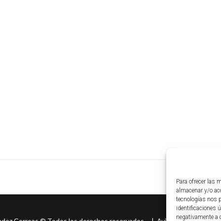
Para ofrecer las 
almacenar y/o acc
tecnologías nos 
identificaciones ú
negativamente a c
ndez Correas
©
Todos los derechos reservados. |
Aviso legal
|
Políti