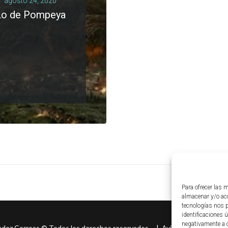
agosto 24, 2020
Lo de Pompeya
LEER MÁS
0 comments
Para ofrecer las 
almacenar y/o acc
tecnologías nos 
identificaciones ú
negativamente a c
ndez Correas
©
Todos los derechos reservados. |
Aviso legal
|
Políti