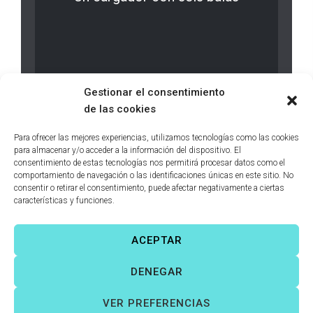
LEER MÁS
0 comments
Gestionar el consentimiento
de las cookies
Para ofrecer las mejores experiencias, utilizamos tecnologías como las cookies
para almacenar y/o acceder a la información del dispositivo. El
consentimiento de estas tecnologías nos permitirá procesar datos como el
comportamiento de navegación o las identificaciones únicas en este sitio. No
consentir o retirar el consentimiento, puede afectar negativamente a ciertas
características y funciones.
ACEPTAR
Víctor Fernández Correas
©
Todos los derechos reservados. |
DENEGAR
Aviso legal
|
Política de cookies
|
VER PREFERENCIAS