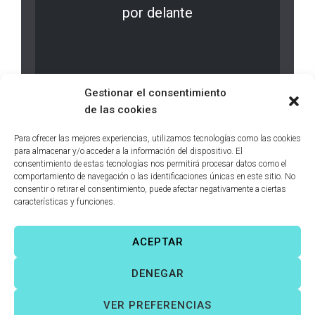
por delante
LEER MÁS
0 comments
Gestionar el consentimiento
de las cookies
Para ofrecer las mejores experiencias, utilizamos tecnologías como las cookies
para almacenar y/o acceder a la información del dispositivo. El
consentimiento de estas tecnologías nos permitirá procesar datos como el
comportamiento de navegación o las identificaciones únicas en este sitio. No
consentir o retirar el consentimiento, puede afectar negativamente a ciertas
características y funciones.
ACEPTAR
Víctor Fernández Correas
©
Todos los derechos reservados. |
DENEGAR
Aviso legal
|
Política de cookies
|
VER PREFERENCIAS