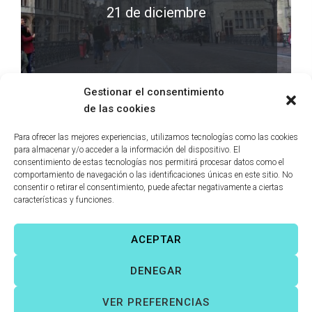
21 de diciembre
LEER MÁS
0 comments
Gestionar el consentimiento
de las cookies
Para ofrecer las mejores experiencias, utilizamos tecnologías como las cookies
para almacenar y/o acceder a la información del dispositivo. El
consentimiento de estas tecnologías nos permitirá procesar datos como el
comportamiento de navegación o las identificaciones únicas en este sitio. No
consentir o retirar el consentimiento, puede afectar negativamente a ciertas
características y funciones.
ACEPTAR
Víctor Fernández Correas
©
Todos los derechos reservados. |
DENEGAR
Aviso legal
|
Política de cookies
|
VER PREFERENCIAS