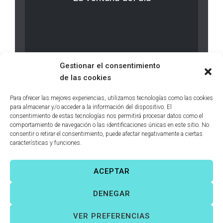
LEER MÁS
0 comments
Gestionar el consentimiento
de las cookies
Para ofrecer las mejores experiencias, utilizamos tecnologías como las cookies
para almacenar y/o acceder a la información del dispositivo. El
consentimiento de estas tecnologías nos permitirá procesar datos como el
comportamiento de navegación o las identificaciones únicas en este sitio. No
consentir o retirar el consentimiento, puede afectar negativamente a ciertas
características y funciones.
ACEPTAR
Víctor Fernández Correas
©
Todos los derechos reservados. |
DENEGAR
Aviso legal
|
Política de cookies
|
VER PREFERENCIAS