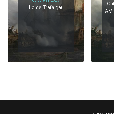
octubre 21, 2025
Cab
Lo de Trafalgar
AM 
LEER MÁS
0 comments
Víctor Ferná