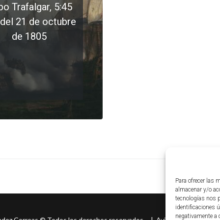
o Trafalgar, 5:45
del 21 de octubre
de 1805
LEER MÁS
0 comments
Para ofrecer las 
almacenar y/o acc
tecnologías nos 
identificaciones ú
negativamente a c
ndez Correas
©
Todos los derechos reservados. |
Aviso legal
|
Políti