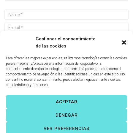
Gestionar el consentimiento
de las cookies
Guarda mi nombre, correo electrónico y web en este
Para ofrecer las mejores experiencias, utilizamos tecnologías como las cookies
navegador para la próxima vez que comente.
para almacenar y/o acceder a la información del dispositivo. El
consentimiento de estas tecnologías nos permitirá procesar datos como el
comportamiento de navegación o las identificaciones únicas en este sitio. No
consentir o retirar el consentimiento, puede afectar negativamente a ciertas
características y funciones.
ACEPTAR
Víctor Fernández Correas
©
Todos los derechos reservados. |
DENEGAR
Aviso legal
|
Política de cookies
|
VER PREFERENCIAS