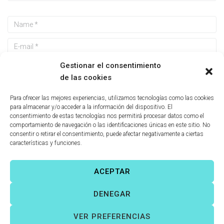
Gestionar el consentimiento
de las cookies
Guarda mi nombre, correo electrónico y web en este
Para ofrecer las mejores experiencias, utilizamos tecnologías como las cookies
navegador para la próxima vez que comente.
para almacenar y/o acceder a la información del dispositivo. El
consentimiento de estas tecnologías nos permitirá procesar datos como el
comportamiento de navegación o las identificaciones únicas en este sitio. No
consentir o retirar el consentimiento, puede afectar negativamente a ciertas
características y funciones.
ACEPTAR
Víctor Fernández Correas
©
Todos los derechos reservados. |
DENEGAR
Aviso legal
|
Política de cookies
|
VER PREFERENCIAS