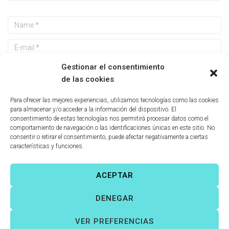
Gestionar el consentimiento
de las cookies
Guarda mi nombre, correo electrónico y web en este
Para ofrecer las mejores experiencias, utilizamos tecnologías como las cookies
navegador para la próxima vez que comente.
para almacenar y/o acceder a la información del dispositivo. El
consentimiento de estas tecnologías nos permitirá procesar datos como el
comportamiento de navegación o las identificaciones únicas en este sitio. No
consentir o retirar el consentimiento, puede afectar negativamente a ciertas
características y funciones.
ACEPTAR
Víctor Fernández Correas
©
Todos los derechos reservados. |
DENEGAR
Aviso legal
|
Política de cookies
|
VER PREFERENCIAS