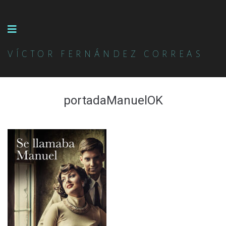
VÍCTOR FERNÁNDEZ CORREAS
portadaManuelOK