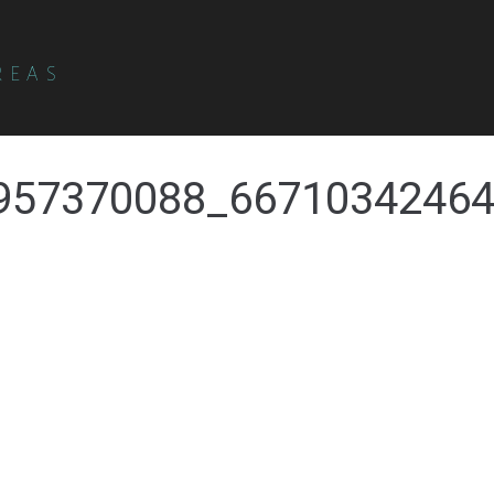
REAS
957370088_6671034246