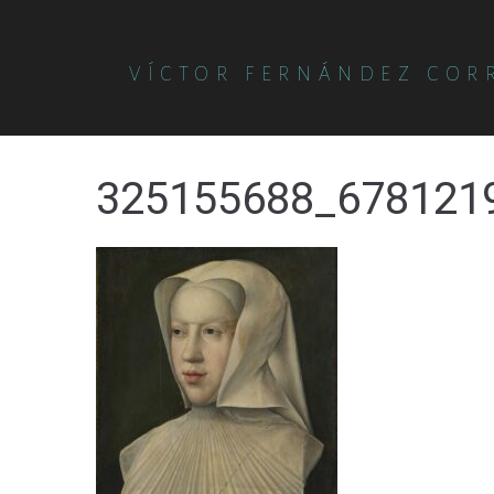
VÍCTOR FERNÁNDEZ COR
325155688_678121