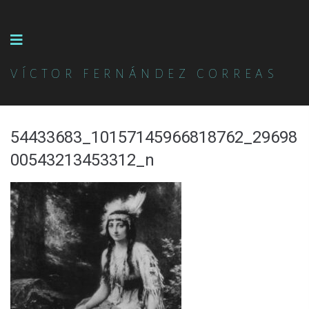
VÍCTOR FERNÁNDEZ CORREAS
54433683_10157145966818762_29698
00543213453312_n