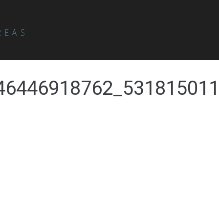
REAS
46446918762_53181501