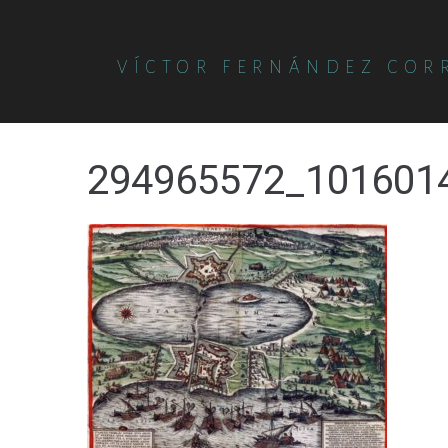
VÍCTOR FERNÁNDEZ COR
294965572_101601