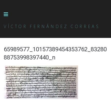
VÍCTOR FERNÁNDEZ CORREAS
65989577_10157389454353762_83280
88753998397440_n