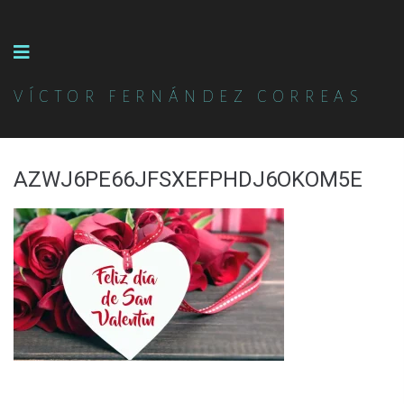
VÍCTOR FERNÁNDEZ CORREAS
AZWJ6PE66JFSXEFPHDJ6OKOM5E