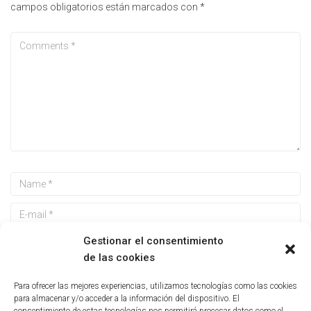
campos obligatorios están marcados con
*
Gestionar el consentimiento
de las cookies
Guarda mi nombre, correo electrónico y web en este
Para ofrecer las mejores experiencias, utilizamos tecnologías como las cookies
navegador para la próxima vez que comente.
para almacenar y/o acceder a la información del dispositivo. El