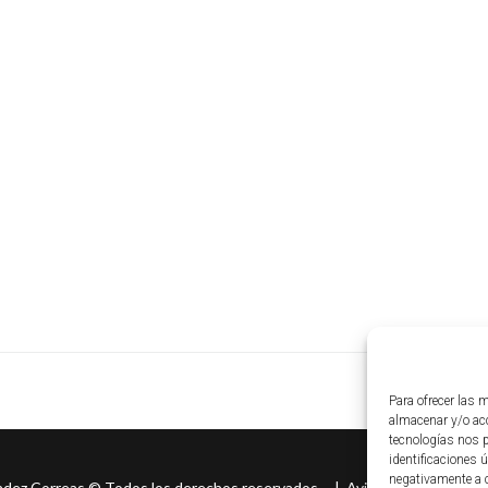
Para ofrecer las 
almacenar y/o acc
tecnologías nos 
identificaciones ú
negativamente a c
ndez Correas
©
Todos los derechos reservados. |
Aviso legal
|
Políti