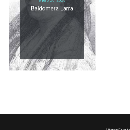
enero 20, 2020
Baldomera Larra
LEER MÁS
0 comments
Víctor Ferná