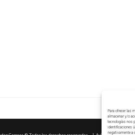
Para ofrecer las 
almacenar y/o acc
tecnologías nos 
identificaciones ú
negativamente a c
ndez Correas
©
Todos los derechos reservados. |
Aviso legal
|
Políti