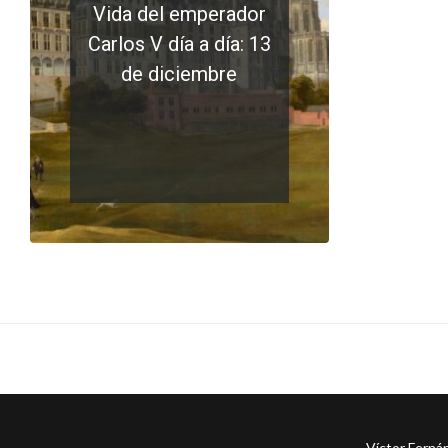
Vida del emperador
Carlos V día a día: 13
de diciembre
LEER MÁS
0 comments
Víctor Ferná