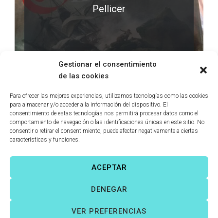
Pellicer
LEER MÁS
0 comments
Gestionar el consentimiento
de las cookies
Para ofrecer las mejores experiencias, utilizamos tecnologías como las cookies
para almacenar y/o acceder a la información del dispositivo. El
consentimiento de estas tecnologías nos permitirá procesar datos como el
comportamiento de navegación o las identificaciones únicas en este sitio. No
consentir o retirar el consentimiento, puede afectar negativamente a ciertas
características y funciones.
ACEPTAR
Víctor Fernández Correas
©
Todos los derechos reservados. |
DENEGAR
Aviso legal
|
Política de cookies
|
VER PREFERENCIAS