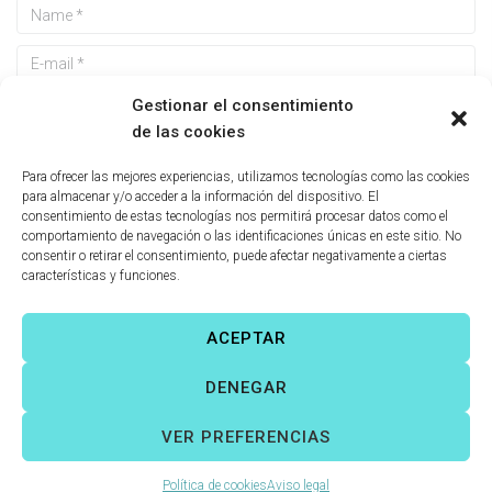
Gestionar el consentimiento
de las cookies
Guarda mi nombre, correo electrónico y web en este
Para ofrecer las mejores experiencias, utilizamos tecnologías como las cookies
navegador para la próxima vez que comente.
para almacenar y/o acceder a la información del dispositivo. El
consentimiento de estas tecnologías nos permitirá procesar datos como el
comportamiento de navegación o las identificaciones únicas en este sitio. No
consentir o retirar el consentimiento, puede afectar negativamente a ciertas
características y funciones.
ACEPTAR
Víctor Fernández Correas
©
Todos los derechos reservados. |
DENEGAR
Aviso legal
|
Política de cookies
|
VER PREFERENCIAS
Política de cookies
Aviso legal