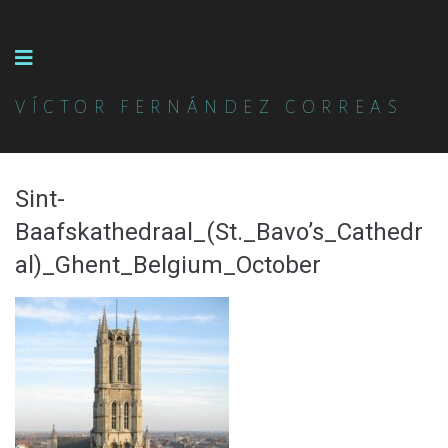
VÍCTOR FERNÁNDEZ CORREAS
Sint-
Baafskathedraal_(St._Bavo’s_Cathedr
al)_Ghent_Belgium_October