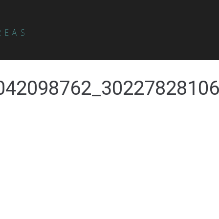
REAS
042098762_30227828106