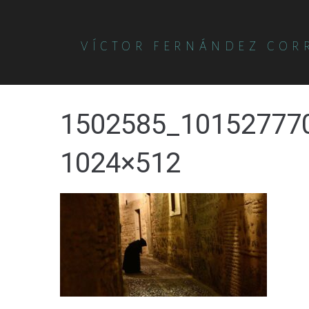
VÍCTOR FERNÁNDEZ COR
1502585_10152777
1024×512