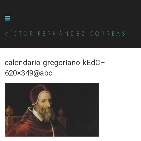
VÍCTOR FERNÁNDEZ CORREAS
calendario-gregoriano-kEdC–
620×349@abc