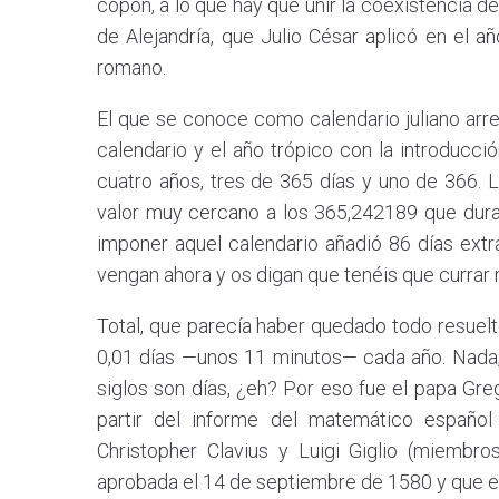
copón, a lo que hay que unir la coexistencia 
de Alejandría, que Julio César aplicó en el 
romano.
El que se conoce como calendario juliano arr
calendario y el año trópico con la introducci
cuatro años, tres de 365 días y uno de 366. L
valor muy cercano a los 365,242189 que dura e
imponer aquel calendario añadió 86 días extr
vengan ahora y os digan que tenéis que currar má
Total, que parecía haber quedado todo resuelt
0,01 días —unos 11 minutos— cada año. Nada, 
siglos son días, ¿eh? Por eso fue el papa Greg
partir del informe del matemático españ
Christopher Clavius y Luigi Giglio (miembro
aprobada el 14 de septiembre de 1580 y que en