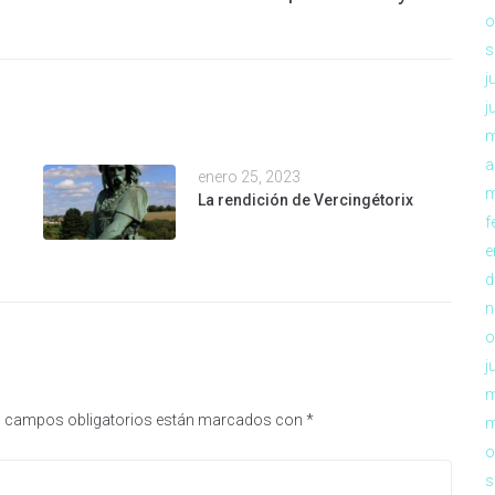
o
s
j
j
m
a
enero 25, 2023
m
La rendición de Vercingétorix
f
e
d
n
o
j
m
 campos obligatorios están marcados con
*
m
o
s