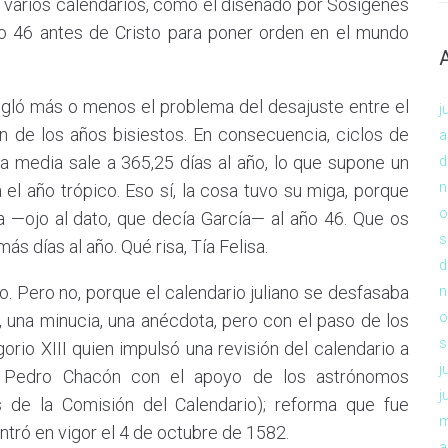
de varios calendarios, como el diseñado por Sosígenes
año 46 antes de Cristo para poner orden en el mundo
egló más o menos el problema del desajuste entre el
j
ón de los años bisiestos. En consecuencia, ciclos de
a
a media sale a 365,25 días al año, lo que supone un
d
n
l año trópico. Eso sí, la cosa tuvo su miga, porque
o
a —ojo al dato, que decía García— al año 46. Que os
s
s días al año. Qué risa, Tía Felisa.
d
o. Pero no, porque el calendario juliano se desfasaba
n
o
una minucia, una anécdota, pero con el paso de los
s
orio XIII quien impulsó una revisión del calendario a
j
ol Pedro Chacón con el apoyo de los astrónomos
j
s de la Comisión del Calendario); reforma que fue
m
tró en vigor el 4 de octubre de 1582.
a