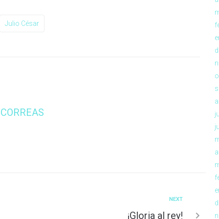
m
Julio César
f
e
d
n
o
s
a
 CORREAS
j
j
m
a
m
f
e
NEXT
d
¡Gloria al rey!
n