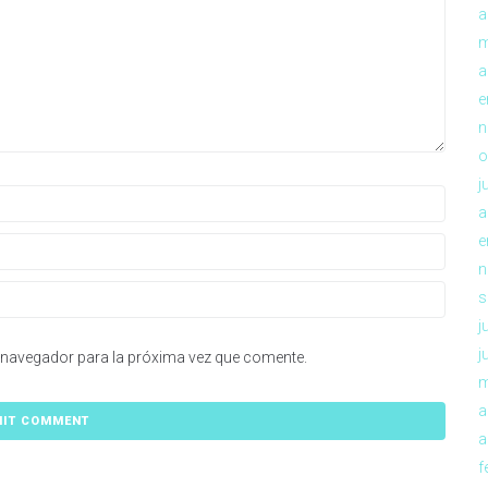
a
m
a
e
n
o
j
a
e
n
s
j
j
 navegador para la próxima vez que comente.
m
a
a
f