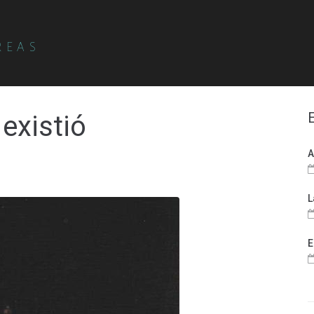
REAS
 existió
A
L
E