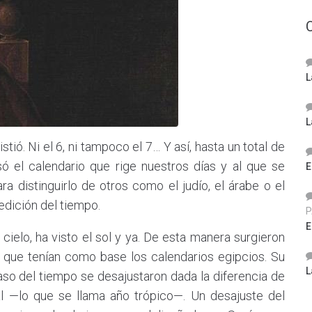
L
L
ió. Ni el 6, ni tampoco el 7… Y así, hasta un total de
só el calendario que rige nuestros días y al que se
E
ra distinguirlo de otros como el judío, el árabe o el
edición del tiempo.
P
E
elo, ha visto el sol y ya. De esta manera surgieron
, que tenían como base los calendarios egipcios. Su
L
aso del tiempo se desajustaron dada la diferencia de
al —lo que se llama año trópico—. Un desajuste del