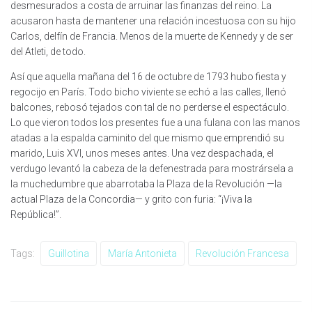
desmesurados a costa de arruinar las finanzas del reino. La
acusaron hasta de mantener una relación incestuosa con su hijo
Carlos, delfín de Francia. Menos de la muerte de Kennedy y de ser
del Atleti, de todo.
Así que aquella mañana del 16 de octubre de 1793 hubo fiesta y
regocijo en París. Todo bicho viviente se echó a las calles, llenó
balcones, rebosó tejados con tal de no perderse el espectáculo.
Lo que vieron todos los presentes fue a una fulana con las manos
atadas a la espalda caminito del que mismo que emprendió su
marido, Luis XVI, unos meses antes. Una vez despachada, el
verdugo levantó la cabeza de la defenestrada para mostrársela a
la muchedumbre que abarrotaba la Plaza de la Revolución —la
actual Plaza de la Concordia— y grito con furia: “¡Viva la
República!”.
Tags:
Guillotina
María Antonieta
Revolución Francesa