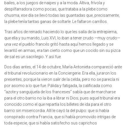
bailes, a los juegos de naipes y a la moda. Altiva, frívola y
despilfarradora como pocas, que trataba a la plebe como
chusma, ese día se llevó todas las guantadas que, precisamente,
la plebe tenía tantas ganas de soltarle. Le faltaron carrillos.
Tras años de reinado haciendo lo que les salía de la entrepierna,
que ella y su marido, Luis XVI, lo iban a tener crudo —muy crudo—
una vez el pueblo francés gritó hasta aquí hemos llegado y se
levantó en armas, era tan cierto como que un cocido sin su pizca
de sal es un sacrilegio. Y así fue.
Dos días antes, el 14 de octubre, María Antonieta compareció ante
el tribunal revolucionario en la Conciergerie. Era ella, juraron los
presentes, porque la vieron salir de la celda, pero no se parecía ni
por asomo a lo que fue. Pálida y fatigada, la calificada como
“azote y sanguijuela de los franceses” sabía que de marcharse
para el otro barrio no la iba a librar ni Dios; pues aquel tribunal era
conocido como el que repartía los billetes de ida para el otro
barrio sin misericordia. Allí le cayó la del pulpo: que si había
conspirado contra Francia, que si había promovido intrigas de
toda especie, que si había satisfecho sus caprichos