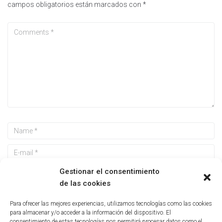
campos obligatorios están marcados con
*
Gestionar el consentimiento
de las cookies
Guarda mi nombre, correo electrónico y web en este
Para ofrecer las mejores experiencias, utilizamos tecnologías como las cookies
navegador para la próxima vez que comente.
para almacenar y/o acceder a la información del dispositivo. El
consentimiento de estas tecnologías nos permitirá procesar datos como el