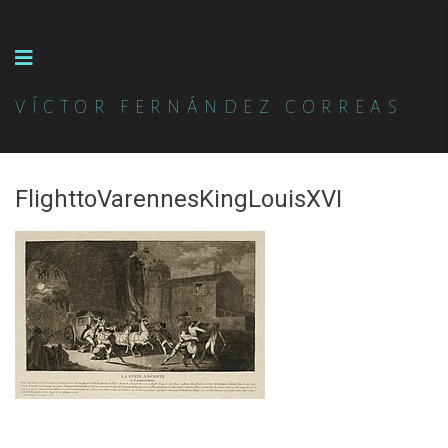
VÍCTOR FERNÁNDEZ CORREAS
FlighttoVarennesKingLouisXVI