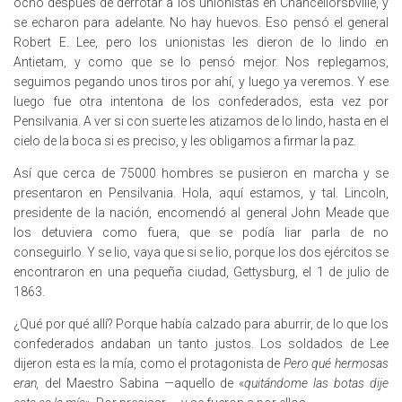
ocho después de derrotar a los unionistas en Chancellorsbville, y
se echaron para adelante. No hay huevos. Eso pensó el general
Robert E. Lee, pero los unionistas les dieron de lo lindo en
Antietam, y como que se lo pensó mejor. Nos replegamos,
seguimos pegando unos tiros por ahí, y luego ya veremos. Y ese
luego fue otra intentona de los confederados, esta vez por
Pensilvania. A ver si con suerte les atizamos de lo lindo, hasta en el
cielo de la boca si es preciso, y les obligamos a firmar la paz.
Así que cerca de 75000 hombres se pusieron en marcha y se
presentaron en Pensilvania. Hola, aquí estamos, y tal. Lincoln,
presidente de la nación, encomendó al general John Meade que
los detuviera como fuera, que se podía liar parla de no
conseguirlo. Y se lio, vaya que si se lio, porque los dos ejércitos se
encontraron en una pequeña ciudad, Gettysburg, el 1 de julio de
1863.
¿Qué por qué allí? Porque había calzado para aburrir, de lo que los
confederados andaban un tanto justos. Los soldados de Lee
dijeron esta es la mía, como el protagonista de
Pero qué hermosas
eran,
del Maestro Sabina —aquello de «
quitándome las botas dije