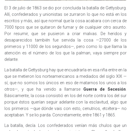
El 3 de julio de 1863 se dio por concluida la batalla de Gettysburg.
Allí, confederados y unionistas se zurraron lo que no está en los
escritos y más, así que normal que la cosa acabara con cerca de
7000 tipos que se quitaron de fumar y de cualquier otro asunto.
Por resumir, que se pusieron a criar malvas. De heridos y
desaparecidos también fue servida la cosa —27000 de los
primeros y 11000 de los segundos—, pero como lo que llama la
atención es el número de los que la palman, vaya siempre por
delante.
La batalla de Gettysburg hay que encuadrarla en esa riña entre en la
que se metieron los norteamericanos a mediados del siglo XIX —
sí, que no somos los únicos en eso de matarnos los unos a los
otros—, y que ha venido a llamarse
Guerra de Secesión
.
Básicamente, la cosa consistió en los del norte contra los del sur
porque éstos querían seguir adelante con la esclavitud, algo que
los primeros —que dónde vais con esto, cenutrios, etcétera— no
aceptaban. Y se lio parda. Concretamente, entre 1861 y 1865.
La batalla, decía. Los confederados venían más chulos que un