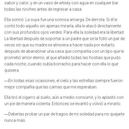
sabor y calor; y en un vaso de
whisky
con agua en cualquier bar
todas las noches antes de regresar a casa.
Ella sonrió. La suya fue una sonrisa amarga. De derrota. Si él le
contó todo aquello sin apenas mirarla, ella le atacó directamente
con sus profundos ojos verdes. Para ella la soledad era la libertad.
La libertad después de soportar a un padre que se la folló un par de
veces sin que su madre se atreviera a hacer nada por evitarlo;
después de abandonar una casa que compartía con un tipo que le
prometió amor eterno, al que añadió todas las hostias que pudo
cada noche, cuando subía borracho para hacer con ella lo que
quisiera.
―En todas esas ocasiones, el cielo y las estrellas siempre fueron
mejor compañía que las camas que me esperaban.
Ella tiró el cigarro al suelo, aún a medio consumir, y lo aplastó con
un pie de manera violenta. Entonces se levantó y volvió a mirarlo:
―Deberías probar un par de tragos de mi soledad para no quejarte
nunca más.