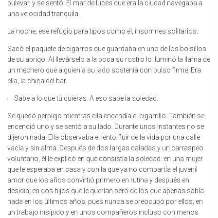
bulevar, y se sentó. El mar de luces que era la ciudad navegaba a
una velocidad tranquila.
La noche, ese refugio para tipos como él, insomnes solitarios.
Sacó el paquete de cigarros que guardaba en uno de los bolsillos
de su abrigo. Al llevárselo a la boca su rostro lo iluminó la llama de
un mechero que alguien a su lado sostenía con pulso firme. Era
ella, la chica del bar.
―Sabe a lo que tú quieras. A eso sabe la soledad.
Se quedó perplejo mientras ella encendía el cigarrillo. También se
encendió uno y se sentó a su lado. Durante unos instantes no se
dijeron nada. Ella observaba el lento fluir de la vida por una calle
vacía y sin alma. Después de dos largas caladas y un carraspeo
voluntario, él le explicó en qué consistía la soledad: en una mujer
que le esperaba en casa y con la que ya no compartía el juvenil
amor que los años convirtió primero en rutina y después en
desidia; en dos hijos que le querían pero de los que apenas sabía
nada en los últimos años, pues nunca se preocupó por ellos; en
un trabajo insípido y en unos compañeros incluso con menos