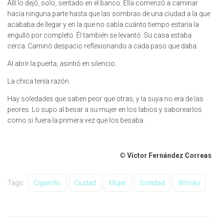
Allí lo dejó, solo, sentado en el banco. Ella comenzó a caminar
hacia ninguna parte hasta que las sombras de una ciudad a la que
acababa de llegar y en la que no sabía cuánto tiempo estaría la
engulló por completo. Él también se levantó. Su casa estaba
cerca. Caminó despacio reflexionando a cada paso que daba.
Al abrir la puerta, asintió en silencio.
La chica tenía razón.
Hay soledades que saben peor que otras, y la suya no era de las
peores. Lo supo al besar a su mujer en los labios y saborearlos
como si fuera la primera vez que los besaba.
© Víctor Fernández Correas
Tags:
Cigarrillo
Ciudad
Mujer
Soledad
Whisky