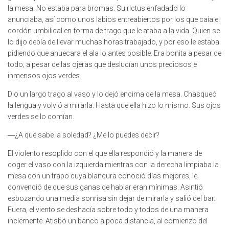
la mesa. No estaba para bromas. Su rictus enfadado lo
anunciaba, así como unos labios entreabiertos por los que caía el
cordón umbilical en forma de trago que le ataba a la vida. Quien se
lo dijo debía de llevar muchas horas trabajado, y por eso le estaba
pidiendo que ahuecara el ala lo antes posible. Era bonita a pesar de
todo; a pesar de las ojeras que deslucían unos preciosos e
inmensos ojos verdes.
Dio un largo trago al vaso y lo dejó encima de la mesa. Chasqueó
la lengua y volvió a mirarla. Hasta que ella hizo lo mismo. Sus ojos
verdes se lo comían.
―¿A qué sabe la soledad? ¿Me lo puedes decir?
El violento resoplido con el que ella respondió y la manera de
coger el vaso con la izquierda mientras con la derecha limpiaba la
mesa con un trapo cuya blancura conoció días mejores, le
convenció de que sus ganas de hablar eran mínimas. Asintió
esbozando una media sonrisa sin dejar de mirarla y salió del bar.
Fuera, el viento se deshacía sobre todo y todos de una manera
inclemente. Atisbó un banco a poca distancia, al comienzo del