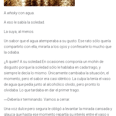
A
whisky
con agua.
A eso le sabía la soledad.
La suya, al menos.
Un sabor que el agua atemperaba a su gusto. Ese rato sólo quería
compartirlo con ella, mirarla a los ojos y confesarle lo mucho que
la odiaba.
¿A quién? A su soledad.
En ocasiones componía un mohín de
disgusto porque la soledad sólo le hablaba en cada trago, y
siempre le decía lo mismo. Únicamente cambiaba la situación, el
momento, pero el sabor era casi idéntico. La culpa la tenía el vaso
de agua que pedía junto al alcohólico olvido, pero pronto lo
olvidaba. Lo que tardaba en dar el primer trago.
―Debería ir terminando. Vamos a cerrar.
Una voz dulce pero segura le obligó a levantar la mirada cansada y
glauca que hasta ese momento repartía su interés entre el vaso y