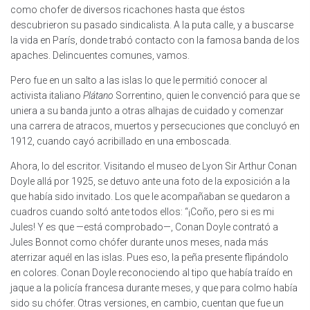
como chofer de diversos ricachones hasta que éstos
descubrieron su pasado sindicalista. A la puta calle, y a buscarse
la vida en París, donde trabó contacto con la famosa banda de los
apaches. Delincuentes comunes, vamos.
Pero fue en un salto a las islas lo que le permitió conocer al
activista italiano
Plátano
Sorrentino, quien le convenció para que se
uniera a su banda junto a otras alhajas de cuidado y comenzar
una carrera de atracos, muertos y persecuciones que concluyó en
1912, cuando cayó acribillado en una emboscada.
Ahora, lo del escritor. Visitando el museo de Lyon Sir Arthur Conan
Doyle allá por 1925, se detuvo ante una foto de la exposición a la
que había sido invitado. Los que le acompañaban se quedaron a
cuadros cuando soltó ante todos ellos: “¡Coño, pero si es mi
Jules! Y es que —está comprobado—, Conan Doyle contrató a
Jules Bonnot como chófer durante unos meses, nada más
aterrizar aquél en las islas. Pues eso, la peña presente flipándolo
en colores. Conan Doyle reconociendo al tipo que había traído en
jaque a la policía francesa durante meses, y que para colmo había
sido su chófer. Otras versiones, en cambio, cuentan que fue un