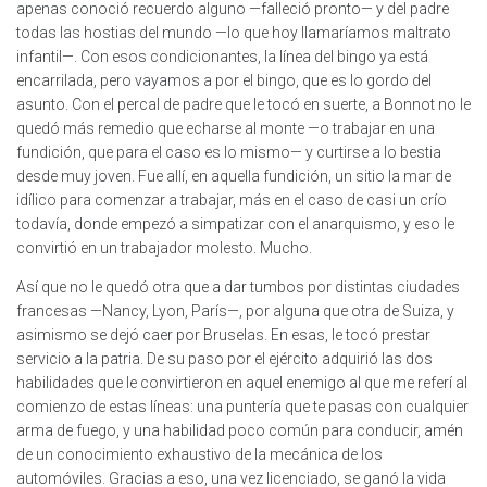
apenas conoció recuerdo alguno —falleció pronto— y del padre
todas las hostias del mundo —lo que hoy llamaríamos maltrato
infantil—. Con esos condicionantes, la línea del bingo ya está
encarrilada, pero vayamos a por el bingo, que es lo gordo del
asunto. Con el percal de padre que le tocó en suerte, a Bonnot no le
quedó más remedio que echarse al monte —o trabajar en una
fundición, que para el caso es lo mismo— y curtirse a lo bestia
desde muy joven. Fue allí, en aquella fundición, un sitio la mar de
idílico para comenzar a trabajar, más en el caso de casi un crío
todavía, donde empezó a simpatizar con el anarquismo, y eso le
convirtió en un trabajador molesto. Mucho.
Así que no le quedó otra que a dar tumbos por distintas ciudades
francesas —Nancy, Lyon, París—, por alguna que otra de Suiza, y
asimismo se dejó caer por Bruselas. En esas, le tocó prestar
servicio a la patria. De su paso por el ejército adquirió las dos
habilidades que le convirtieron en aquel enemigo al que me referí al
comienzo de estas líneas: una puntería que te pasas con cualquier
arma de fuego, y una habilidad poco común para conducir, amén
de un conocimiento exhaustivo de la mecánica de los
automóviles. Gracias a eso, una vez licenciado, se ganó la vida