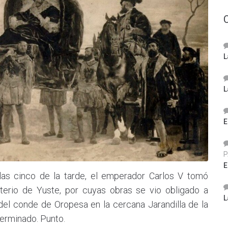
L
L
E
P
E
las cinco de la tarde, el emperador Carlos V tomó
terio de Yuste, por cuyas obras se vio obligado a
L
del conde de Oropesa en la cercana Jarandilla de la
 terminado. Punto.