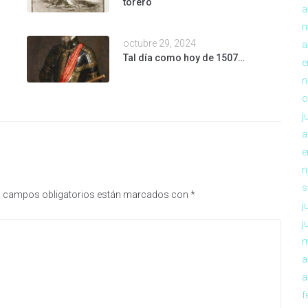
torero
a
m
octubre 29, 2024
a
Tal día como hoy de 1507…
e
n
o
j
a
e
n
s
 campos obligatorios están marcados con
*
j
j
m
a
a
f