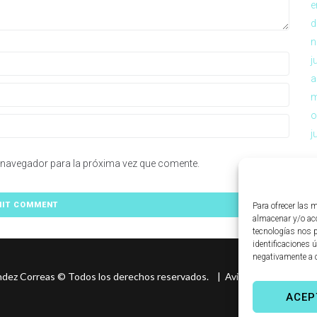
e
d
n
j
a
m
o
j
 navegador para la próxima vez que comente.
Para ofrecer las 
almacenar y/o acc
tecnologías nos 
identificaciones ú
negativamente a c
ndez Correas
©
Todos los derechos reservados. |
Aviso legal
|
Políti
ACEP