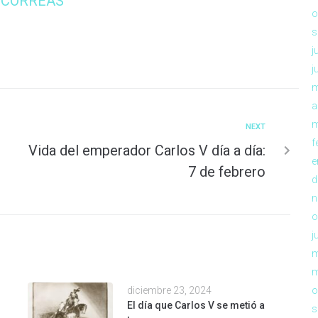
 CORREAS
o
s
j
j
m
a
m
NEXT
f
Vida del emperador Carlos V día a día:
e
7 de febrero
d
n
o
j
m
m
diciembre 23, 2024
o
El día que Carlos V se metió a
s