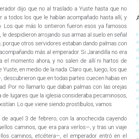
rador dijo que no al traslado a Yuste hasta que no
r a todos los que le habían acompañado hasta allí, y
o. Los que más lo sintieron fueron esos ya famosos
, le despidieron arrojando sus armas al suelo en señal
j
a
le; porque otros servidores estaban dando palmas con
d
r acompañando más al emperador. Si Jarandilla no era
n
la el momento ahora, y no salen de allí ni hartos de
o
Yuste, en medio de la nada. Claro que, luego, los que
s
, descubrieron que en todas partes cuecen habas en
d
ad. Por no llamarlo que daban palmas con las orejas
n
a de lugares que la iglesia consideraba pecaminosos,
o
istían. Lo que viene siendo prostíbulos, vamos.
s
j
e de aquel 3 de febrero, con la anochecida cayendo
j
uellos caminos, que era para verlos—, y tras un viaje
m
llos caminos, etcétera—, el emperador entró en el
a