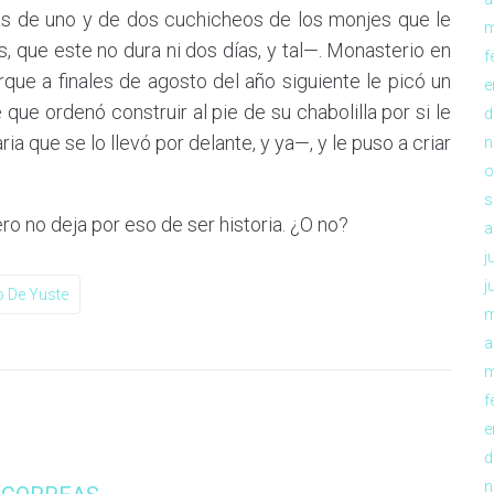
s de uno y de dos cuchicheos de los monjes que le
m
, que este no dura ni dos días, y tal—. Monasterio en
f
rque a finales de agosto del año siguiente le picó un
e
que ordenó construir al pie de su chabolilla por si le
d
 que se lo llevó por delante, y ya—, y le puso a criar
n
o
s
ero no deja por eso de ser historia. ¿O no?
a
j
j
 De Yuste
m
a
m
f
e
d
n