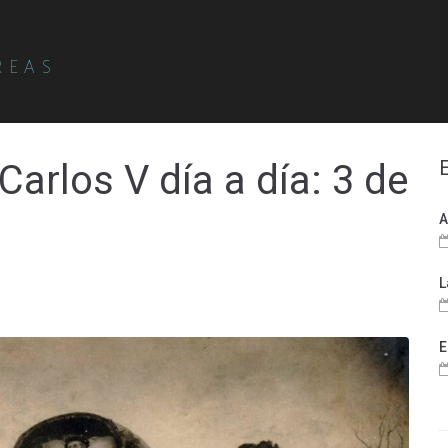
REAS
arlos V día a día: 3 de
A
L
E