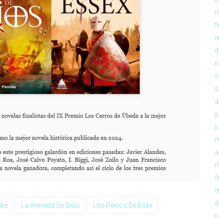
m
f
e
d
n
o
s
a
j
j
m
a
m
f
e
d
dre
La Armada De Dios
Los Perros De Esex
n