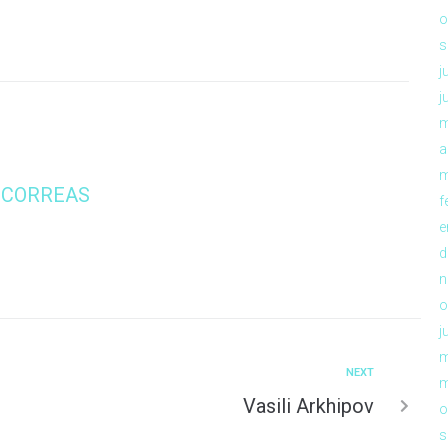
o
s
j
j
m
a
m
 CORREAS
f
e
d
n
o
j
m
NEXT
m
Vasili Arkhipov
o
s