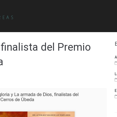
REAS
finalista del Premio
A
a
L
E