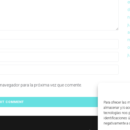
e
d
n
j
a
m
o
j
 navegador para la próxima vez que comente.
Para ofrecer las 
almacenar y/o acc
tecnologías nos 
identificaciones ú
negativamente a c