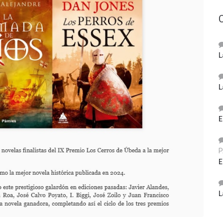
L
L
E
P
E
L