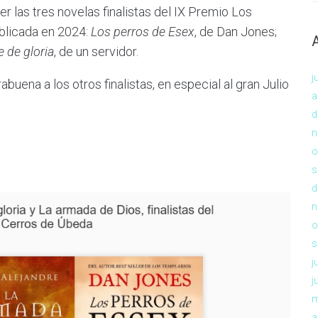
 las tres novelas finalistas del IX Premio Los
ublicada en 2024:
Los perros de Esex
, de Dan Jones;
 de gloria
, de un servidor.
j
ena a los otros finalistas, en especial al gran Julio
a
d
n
o
s
d
n
o
s
j
j
m
a