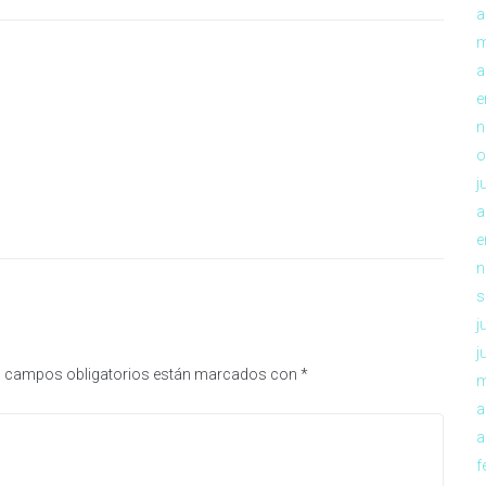
a
m
a
e
n
o
j
a
e
n
s
j
j
 campos obligatorios están marcados con
*
m
a
a
f