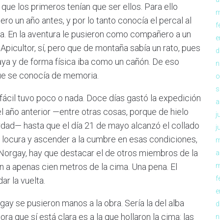
, que los primeros tenían que ser ellos. Para ello
m
ro un año antes, y por lo tanto conocía el percal al
f
sa. En la aventura le pusieron como compañero a un
e
Apicultor, sí, pero que de montaña sabía un rato, pues
d
laya y de forma física iba como un cañón. De eso
n
que se conocía de memoria.
o
s
 fácil tuvo poco o nada. Doce días gastó la expedición
a
 el año anterior —entre otras cosas, porque de hielo
j
rdad— hasta que el día 21 de mayo alcanzó el collado
j
na locura y ascender a la cumbre en esas condiciones,
m
y Norgay, hay que destacar el de otros miembros de la
a
n a apenas cien metros de la cima. Una pena. El
m
f
ar la vuelta.
e
rgay se pusieron manos a la obra. Sería la del alba
d
ra que sí está clara es a la que hollaron la cima: las
n