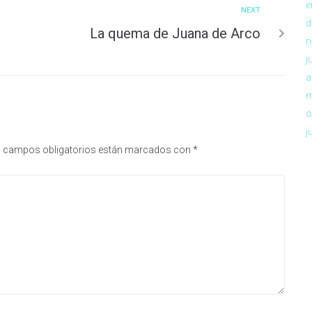
e
NEXT
d
La quema de Juana de Arco
n
j
a
m
o
j
 campos obligatorios están marcados con
*