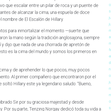
vo que escalar entre un pilar de roca y un puente de
o
s
 antes de alcanzar la cima; una espuela de doce
j
l nombre de El Escalón de Hillary.
j
otos para inmortalizar el momento —suerte que
m
aron la mano según la tradición anglosajona, siempre
a
m
í y dijo que nada de una chorrada de apretón de
f
esto es la cima del mundo y somos los primeros en
e
d
cima y de aprehender lo que pocos, muy pocos
n
o
ento. Al primer compañero que encontraron por el
j
soltó Hillary este ya legendario saludo: “Bueno,
m
m
ombrado Sir por su graciosa majestad y desde
o
s
. Por su parte, Tenzing Norgay dedicó toda su vida a