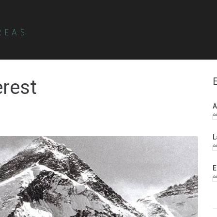
REAS
erest
A
L
E