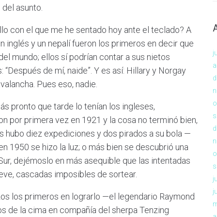
 del asunto.
llo con el que me he sentado hoy ante el teclado? A
n inglés y un nepalí fueron los primeros en decir que
j
del mundo; ellos sí podrían contar a sus nietos
a
: “Después de mí, naide”. Y es así: Hillary y Norgay
d
avalancha. Pues eso, nadie.
n
o
ás pronto que tarde lo tenían los ingleses,
s
ron por primera vez en 1921 y la cosa no terminó bien,
d
s hubo diez expediciones y dos pirados a su bola —
n
n 1950 se hizo la luz; o más bien se descubrió una
o
a Sur, dejémoslo en más asequible que las intentadas
s
ieve, cascadas imposibles de sortear.
j
j
izos los primeros en lograrlo —el legendario Raymond
m
 de la cima en compañía del sherpa Tenzing
a