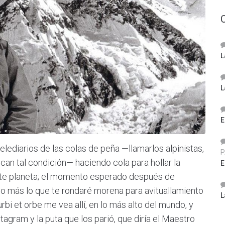
L
L
E
ediarios de las colas de peña —llamarlos alpinistas,
P
ican tal condición— haciendo cola para hollar la
E
ste planeta; el momento esperado después de
do más lo que te rondaré morena para avituallamiento
L
rbi et orbe me vea allí, en lo más alto del mundo, y
agram y la puta que los parió, que diría el Maestro