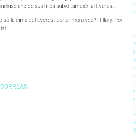
a
ncluso uno de sus hijos subió también al Everest.
m
pisó la cima del Everest por primera vez? Hillary. Por
a
ial.
e
n
o
j
a
e
n
s
 CORREAS
j
j
m
a
a
f