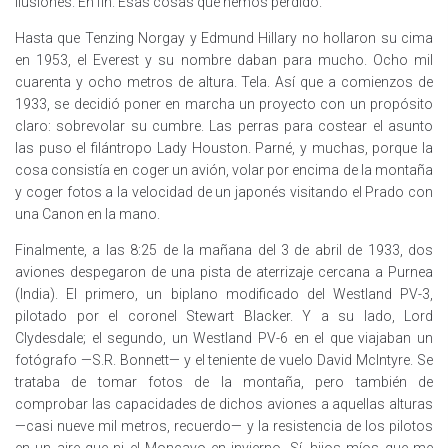
ilusiones. En fin. Esas cosas que hemos perdido.
Hasta que Tenzing Norgay y Edmund Hillary no hollaron su cima
en 1953, el Everest y su nombre daban para mucho. Ocho mil
cuarenta y ocho metros de altura. Tela. Así que a comienzos de
1933, se decidió poner en marcha un proyecto con un propósito
claro: sobrevolar su cumbre. Las perras para costear el asunto
las puso el filántropo Lady Houston. Parné, y muchas, porque la
cosa consistía en coger un avión, volar por encima de la montaña
y coger fotos a la velocidad de un japonés visitando el Prado con
una Canon en la mano.
Finalmente, a las 8:25 de la mañana del 3 de abril de 1933, dos
aviones despegaron de una pista de aterrizaje cercana a Purnea
(India). El primero, un biplano modificado del Westland PV-3,
pilotado por el coronel Stewart Blacker. Y a su lado, Lord
Clydesdale; el segundo, un Westland PV-6 en el que viajaban un
fotógrafo —S.R. Bonnett— y el teniente de vuelo David McIntyre. Se
trataba de tomar fotos de la montaña, pero también de
comprobar las capacidades de dichos aviones a aquellas alturas
—casi nueve mil metros, recuerdo— y la resistencia de los pilotos