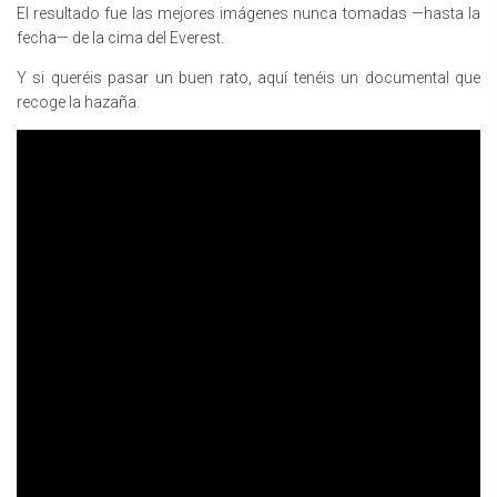
El resultado fue las mejores imágenes nunca tomadas —hasta la
fecha— de la cima del Everest.
Y si queréis pasar un buen rato, aquí tenéis un documental que
recoge la hazaña.