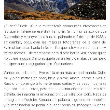
¿Suerte? Puede. ¿Que la muerte tenía cosas más interesantes en
las que entretenerse ese día? También. Si no, no se explica que
Clydesdale y McIntyre no la hubiera palmado el 3 de abril de 1933; y
en cambio, obtuvieran las mejores fotografías de la cima del
Everest tomadas hasta la fecha. Porque estuvieron a un palmo —
treinta metros— de marcharse para el otro barrio. Así, como quien
no quiere la cosa. Cierto es que la baraja les dio malas cartas, pero
los tipos supieron jugarlas bien. ¡Qué narices!
Vamos con el asunto. Everest, la cima más alta del mundo. Ocho
mil y pico metros de roca, hielo y nieve. Ahora, como si vas al
Rastro un domingo a tomarte unas cañas y, de paso, husmeas
algo por sus puestos, pero hace noventa años la cosa era bien
distinta. Se imponía la imaginación, que valía por todo. Nada de
Instagram ni Youtube. Sonaba una palabra, algo que no conocías,
y la imaginación se ponía a buscar posibles imágenes. Sueños,