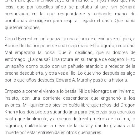
en un aire que ni el Moncayo en invierno. Sí, hijos míos que me
leéis, que por aquellos años se pilotaba al aire, sin cámara
presurizada en la que resguardarse y echando mano de
bombonas de oxígeno para respirar llegado el caso. Que había
que tener cojones.
Con el Everest en lontananza, a una altura de diecinueve mil pies, a
Bonnett le dio por ponerse una miaja malo. El fotógrafo, recordad.
Mal empezaba la cosa. Que si debilidad, que si dolores de
estómago. ¿La causa? Una rotura en su tanque de oxígeno. Hizo
un apaño como pudo con un pañuelo atándolo alrededor de la
brecha descubierta, y otra vez al lío. Lo que vino después es algo
por lo que, años después, Edward A. Murphy pasó a la historia.
Empezó a correr el viento a lo bestia. Ni los Monegros en invierno,
insisto, con una corriente descendente que enganchó a los
aviones. Mil quinientos pies en caída libre que reíros del Dragon
Khan y los dos pilotos sudando tinta para enderezar sus aparatos
hasta que, finalmente, y a menos de treinta metros de la cima, lo
lograron; quitándose la nieve de la cara y dando gracias a la
muerte por estar entretenida en otros quehaceres.