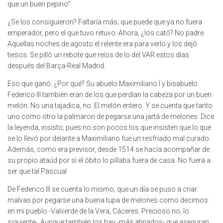
que un buen pepino”.
¿Se los consiguieron? Faltaría más; que puede que ya no fuera
emperador, pero el que tuvo retuvo. Ahora, ¿los cató? No padre.
Aquellas noches de agosto el relente era para verlo y los dejó
tiesos. Se pilló un rebote que reíos de lo del VAR estos días
después del Barça-Real Madrid.
Eso que ganó. ¿Por qué? Su abuelo Maximiliano I y bisabuelo
Federico III también eran de los que perdían la cabeza por un buen
melón. No una tajadica, no. El melón entero. Y se cuenta que tanto
uno como otro la palmaron de pegarse una jartá de melones. Dice
la leyenda, insisto; pues no son pocos los que insisten que lo que
se lo llevó por delante a Maximiliano fue un resfriado mal curado.
Además, como era previsor, desde 1514 se hacía acompañar de
su propio ataúd por si el óbito lo pillaba fuera de casa. No fuera a
ser que tal Pascual.
De Federico III se cuenta lo mismo, que un día se puso a criar
malvas por pegarse una buena tupa de melones como decimos
en mi pueblo -Valverde de la Vera, Cáceres. Precioso no, lo
siguiente-. Aunque también los hay -más atinados- que aseguran