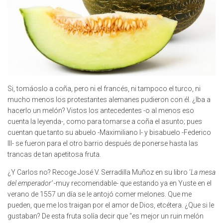
Si, tomáoslo a coña, pero ni el francés, ni tampoco el turco, ni
mucho menos los protestantes alemanes pudieron con él. ¿Iba a
hacerlo un melón? Vistos los antecedentes -o al menos eso
cuenta la leyenda-, como para tomarse a coña el asunto; pues
cuentan que tanto su abuelo -Maximiliano I- y bisabuelo -Federico
III- se fueron para el otro barrio después de ponerse hasta las
trancas de tan apetitosa fruta.
¿Y Carlos no? Recoge José V. Serradilla Muñoz en su libro ‘
La mesa
del emperador’
-muy recomendable- que estando ya en Yuste en el
verano de 1557 un día se le antojó comer melones. Que me
pueden, que me los traigan por el amor de Dios, etcétera. ¿Que si le
gustaban? De esta fruta solía decir que “es mejor un ruin melón