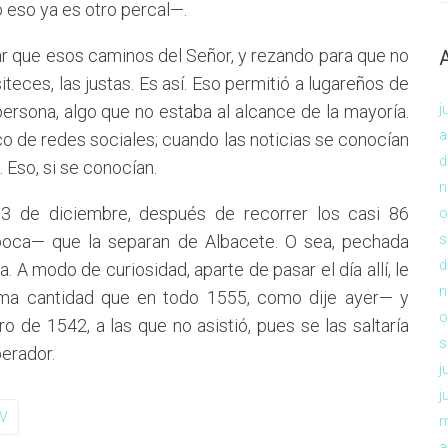
 eso ya es otro percal—.
r que esos caminos del Señor, y rezando para que no
iteces, las justas. Es así. Eso permitió a lugareños de
rsona, algo que no estaba al alcance de la mayoría.
j
a
oco de redes sociales; cuando las noticias se conocían
d
Eso, si se conocían.
n
, 13 de diciembre, después de recorrer los casi 86
o
poca— que la separan de Albacete. O sea, pechada
s
d
. A modo de curiosidad, aparte de pasar el día allí, le
n
sma cantidad que en todo 1555, como dije ayer— y
o
 de 1542, a las que no asistió, pues se las saltaría
s
erador.
j
j
 V
m
a