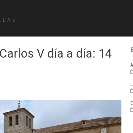
REAS
arlos V día a día: 14
A
L
E