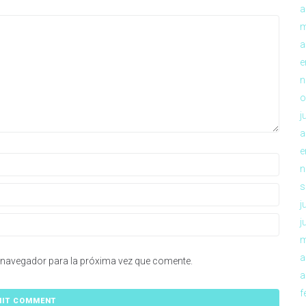
a
m
a
e
n
o
j
a
e
n
s
j
j
m
a
 navegador para la próxima vez que comente.
a
f