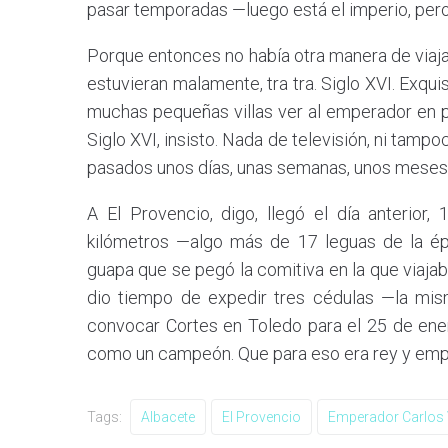
pasar temporadas —luego está el imperio, pero
Porque entonces no había otra manera de viaja
estuvieran malamente, tra tra. Siglo XVI. Exquis
muchas pequeñas villas ver al emperador en pe
Siglo XVI, insisto. Nada de televisión, ni tamp
pasados unos días, unas semanas, unos meses. 
A El Provencio, digo, llegó el día anterior
kilómetros —algo más de 17 leguas de la é
guapa que se pegó la comitiva en la que viajaba
dio tiempo de expedir tres cédulas —la mi
convocar Cortes en Toledo para el 25 de enero
como un campeón. Que para eso era rey y emp
Tags:
Albacete
El Provencio
Emperador Carlos