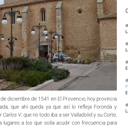
L
L
E
P
E
 de diciembre de 1541 en El Provencio, hoy provincia
da, que ahí queda ya que así lo refleja Foronda y
L
r Carlos V
; que no todo iba a ser Valladolid y su Corte,
 lugares a los que solía acudir con frecuencia para