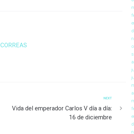
m
f
e
d
n
 CORREAS
o
s
a
j
j
m
a
NEXT
m
Vida del emperador Carlos V día a día:
f
16 de diciembre
e
d
n