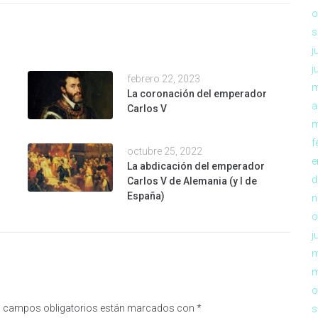
o
s
j
j
febrero 22, 2023
m
La coronación del emperador
a
Carlos V
m
f
octubre 25, 2022
e
La abdicación del emperador
d
Carlos V de Alemania (y I de
España)
n
o
j
m
m
o
 campos obligatorios están marcados con
*
s