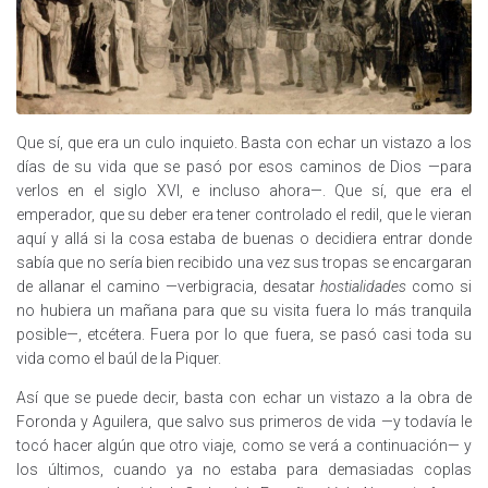
Que sí, que era un culo inquieto. Basta con echar un vistazo a los
días de su vida que se pasó por esos caminos de Dios —para
verlos en el siglo XVI, e incluso ahora—. Que sí, que era el
emperador, que su deber era tener controlado el redil, que le vieran
aquí y allá si la cosa estaba de buenas o decidiera entrar donde
sabía que no sería bien recibido una vez sus tropas se encargaran
de allanar el camino —verbigracia, desatar
hostialidades
como si
no hubiera un mañana para que su visita fuera lo más tranquila
posible—, etcétera. Fuera por lo que fuera, se pasó casi toda su
vida como el baúl de la Piquer.
Así que se puede decir, basta con echar un vistazo a la obra de
Foronda y Aguilera, que salvo sus primeros de vida —y todavía le
tocó hacer algún que otro viaje, como se verá a continuación— y
los últimos, cuando ya no estaba para demasiadas coplas