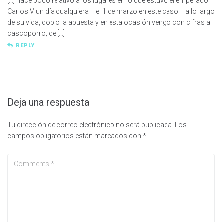
[…] hace poco relativo a los lugares en lo que estuvo el emperador
Carlos V un día cualquiera —el 1 de marzo en este caso— a lo largo
de su vida, doblo la apuesta y en esta ocasión vengo con cifras a
cascoporro; de […]
REPLY
Deja una respuesta
Tu dirección de correo electrónico no será publicada.
Los
campos obligatorios están marcados con
*