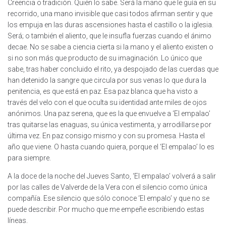
Creencia o tradición. Quién lo sabe. Será la mano que le guía en su
recorrido, una mano invisible que casi todos afirman sentir y que
los empuja en las duras ascensiones hasta el castillo o la iglesia.
Será; o también el aliento, que le insufla fuerzas cuando el ánimo
decae. No se sabe a ciencia cierta si la mano y el aliento existen o
si no son más que producto de su imaginación. Lo único que
sabe, tras haber concluido el rito, ya despojado de las cuerdas que
han detenido la sangre que circula por sus venas lo que dura la
penitencia, es que está en paz. Esa paz blanca que ha visto a
través del velo con el que oculta su identidad ante miles de ojos
anónimos. Una paz serena, que es la que envuelve a ‘El empalao’
tras quitarse las enaguas, su única vestimenta, y arrodillarse por
última vez. En paz consigo mismo y con su promesa. Hasta el
año que viene. O hasta cuando quiera, porque el ‘El empalao’ lo es
para siempre.
A la doce de la noche del Jueves Santo, ‘El empalao’ volverá a salir
por las calles de Valverde de la Vera con el silencio como única
compañía. Ese silencio que sólo conoce ‘El empalo’ y que no se
puede describir. Por mucho que me empeñe escribiendo estas
líneas.