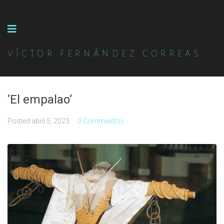
VÍCTOR FERNÁNDEZ CORREAS
‘El empalao’
Posted
abril 5, 2023
0 Comment(s)