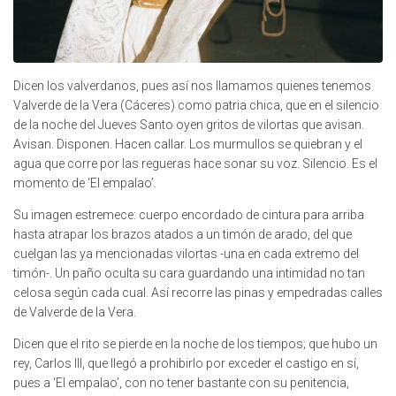
Dicen los valverdanos, pues así nos llamamos quienes tenemos
Valverde de la Vera (Cáceres) como patria chica, que en el silencio
de la noche del Jueves Santo oyen gritos de vilortas que avisan.
Avisan. Disponen. Hacen callar. Los murmullos se quiebran y el
agua que corre por las regueras hace sonar su voz. Silencio. Es el
momento de ‘El empalao’.
Su imagen estremece: cuerpo encordado de cintura para arriba
hasta atrapar los brazos atados a un timón de arado, del que
cuelgan las ya mencionadas vilortas -una en cada extremo del
timón-. Un paño oculta su cara guardando una intimidad no tan
celosa según cada cual. Así recorre las pinas y empedradas calles
de Valverde de la Vera.
Dicen que el rito se pierde en la noche de los tiempos; que hubo un
rey, Carlos III, que llegó a prohibirlo por exceder el castigo en sí,
pues a ‘El empalao’, con no tener bastante con su penitencia,