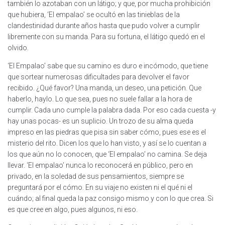
también lo azotaban con un látigo; y que, por mucha prohibición
que hubiera, ‘El empalao’ se ocultó en las tinieblas de la
clandestinidad durante años hasta que pudo volver a cumplir
libremente con su manda. Para su fortuna, el látigo quedó en el
olvido.
‘El Empalao’ sabe que su camino es duro e incómodo, que tiene
que sortear numerosas dificultades para devolver el favor
recibido. ¿Qué favor? Una manda, un deseo, una petición. Que
haberlo, haylo. Lo que sea, pues no suele fallar a la hora de
cumplir. Cada uno cumple la palabra dada. Por eso cada cuesta -y
hay unas pocas- es un suplicio. Un trozo de su alma queda
impreso en las piedras que pisa sin saber cómo, pues ese es el
misterio del rito. Dicen los que lo han visto, y así se lo cuentan a
los que aún no lo conocen, que ‘El empalao’ no camina. Se deja
llevar. ‘El empalao’ nunca lo reconocerá en público, pero en
privado, en la soledad de sus pensamientos, siempre se
preguntará por el cómo. En su viaje no existen ni el qué ni el
cuándo; al final queda la paz consigo mismo y con lo que crea. Si
es que cree en algo, pues algunos, ni eso.