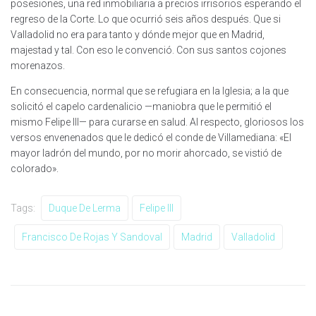
posesiones, una red inmobiliaria a precios irrisorios esperando el
regreso de la Corte. Lo que ocurrió seis años después. Que si
Valladolid no era para tanto y dónde mejor que en Madrid,
majestad y tal. Con eso le convenció. Con sus santos cojones
morenazos.
En consecuencia, normal que se refugiara en la Iglesia; a la que
solicitó el capelo cardenalicio —maniobra que le permitió el
mismo Felipe III— para curarse en salud. Al respecto, gloriosos los
versos envenenados que le dedicó el conde de Villamediana: «El
mayor ladrón del mundo, por no morir ahorcado, se vistió de
colorado».
Tags:
Duque De Lerma
Felipe III
Francisco De Rojas Y Sandoval
Madrid
Valladolid