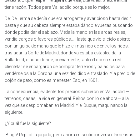
deseando que Felipe III le dijera que vale, que vuestra excelencia
tiene razón. Todos para Valladolid porque es lo mejor.
Del De Lerma se decía que era arrogante y avaricioso hasta decir
basta y que su cabeza siempre estaba dándole vueltas buscando
dónde podía dar el sablazo. Metía la mano en las arcas reales,
vendía cargos o favores públicos… Hasta que vio el cielo abierto
con un golpe de mano que le hizo el más rico de entre los ricos:
trasladar la Corte de Madrid, donde ya estaba establecida, a
Valladolid; ciudad donde, previamente, tanto él como su red
clientelar se encargaron de comprar terrenos y palacios para
vendérselos a la Corona una vez decidido el traslado. Y a precio de
cojón de pato, como es menester. Eso, en 1601.
La consecuencia, evidente: los precios subieron en Valladolid —
terrenos, casas, la vida en general. Reíros con lo de ahora— a la
vez que se desplomaban en Madrid. Y el Duque, maquinando la
siguiente.
¿Y cuál fue la siguiente?
¡Bingo! Repitió la jugada, pero ahora en sentido inverso. Inmensas