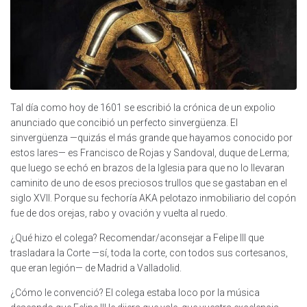
Tal día como hoy de 1601 se escribió la crónica de un expolio
anunciado que concibió un perfecto sinvergüenza. El
sinvergüenza —quizás el más grande que hayamos conocido por
estos lares— es Francisco de Rojas y Sandoval, duque de Lerma;
que luego se echó en brazos de la Iglesia para que no lo llevaran
caminito de uno de esos preciosos trullos que se gastaban en el
siglo XVII. Porque su fechoría AKA pelotazo inmobiliario del copón
fue de dos orejas, rabo y ovación y vuelta al ruedo.
¿Qué hizo el colega? Recomendar/aconsejar a Felipe III que
trasladara la Corte —sí, toda la corte, con todos sus cortesanos,
que eran legión— de Madrid a Valladolid.
¿Cómo le convenció? El colega estaba loco por la música