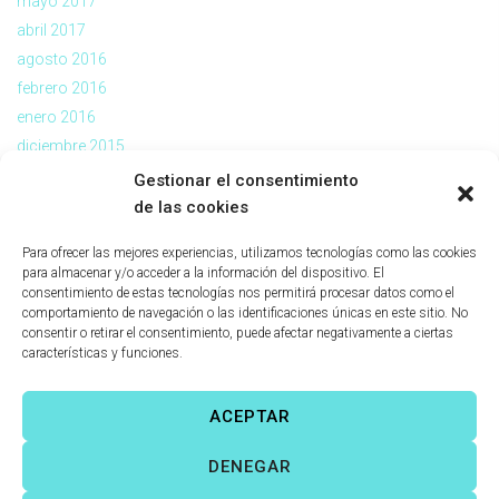
mayo 2017
abril 2017
agosto 2016
febrero 2016
enero 2016
diciembre 2015
noviembre 2015
Gestionar el consentimiento
julio 2015
de las cookies
abril 2015
Para ofrecer las mejores experiencias, utilizamos tecnologías como las cookies
mayo 2012
para almacenar y/o acceder a la información del dispositivo. El
octubre 2011
consentimiento de estas tecnologías nos permitirá procesar datos como el
comportamiento de navegación o las identificaciones únicas en este sitio. No
julio 2011
consentir o retirar el consentimiento, puede afectar negativamente a ciertas
características y funciones.
ACEPTAR
Víctor Fernández Correas
©
Todos los derechos reservados. |
DENEGAR
Aviso legal
|
Política de cookies
|